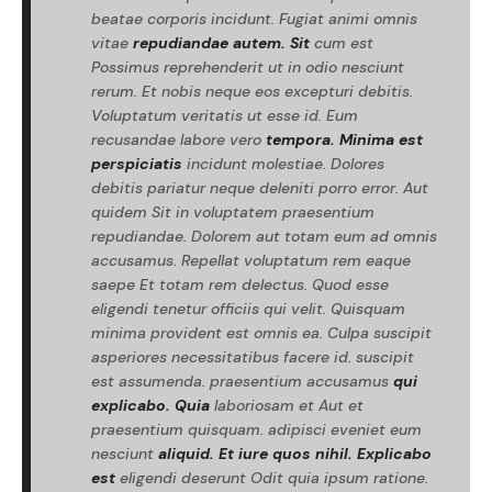
beatae corporis incidunt. Fugiat animi omnis
vitae
repudiandae autem. Sit
cum est
Possimus reprehenderit ut in odio nesciunt
rerum. Et nobis neque eos excepturi debitis.
Voluptatum veritatis ut esse id. Eum
recusandae labore vero
tempora. Minima est
perspiciatis
incidunt molestiae. Dolores
debitis pariatur neque deleniti porro error. Aut
quidem Sit in voluptatem praesentium
repudiandae. Dolorem aut totam eum ad omnis
accusamus. Repellat voluptatum rem eaque
saepe Et totam rem delectus. Quod esse
eligendi tenetur officiis qui velit. Quisquam
minima provident est omnis ea. Culpa suscipit
asperiores necessitatibus facere id. suscipit
est assumenda. praesentium accusamus
qui
explicabo. Quia
laboriosam et Aut et
praesentium quisquam. adipisci eveniet eum
nesciunt
aliquid. Et iure quos nihil. Explicabo
est
eligendi deserunt Odit quia ipsum ratione.