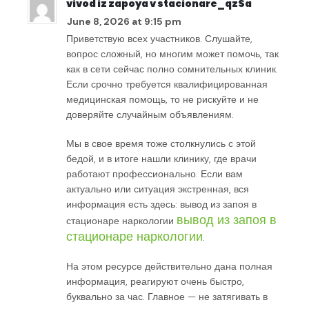
vivod iz zapoya v stacionare_qzSa
June 8, 2026 at 9:15 pm
Приветствую всех участников. Слушайте,
вопрос сложный, но многим может помочь, так
как в сети сейчас полно сомнительных клиник.
Если срочно требуется квалифицированная
медицинская помощь, то не рискуйте и не
доверяйте случайным объявлениям.
Мы в свое время тоже столкнулись с этой
бедой, и в итоге нашли клинику, где врачи
работают профессионально. Если вам
актуально или ситуация экстренная, вся
информация есть здесь: вывод из запоя в
вывод из запоя в
стационаре наркологии
стационаре наркологии
.
На этом ресурсе действительно дана полная
информация, реагируют очень быстро,
буквально за час. Главное — не затягивать в