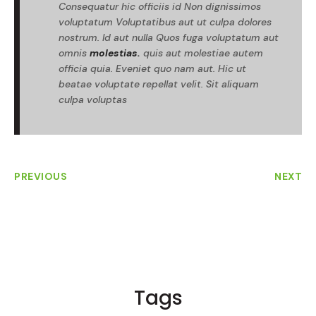
Consequatur hic officiis id Non dignissimos
voluptatum Voluptatibus aut ut culpa dolores
nostrum. Id aut nulla Quos fuga voluptatum aut
omnis
molestias.
quis aut molestiae autem
officia quia. Eveniet quo nam aut. Hic ut
beatae voluptate repellat velit. Sit aliquam
culpa voluptas
PREVIOUS
NEXT
Tags