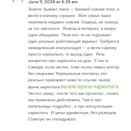
June 11, 2026 at 9:29 am
Знаете, бывает такое — близкий совсем плох, а
везти в клинику страшно . Моя семья такое
пережила недавно совсем. Сидишь, не знаешь
за что хвататься . Лезешь в интернет, а вокруг
одни обещания . Пока кто-то не подсказал
один реально работающий вариант. Требуется
немедленная консультация — а везти самому
просто нереально, то выход один . Речь
конкретно про нарколога на дом . У нас в
Самаре, если честно, тоже полно левых контор
без лицензии. Нормальные контакты, кто
реально приезжает ниже по ссылке: вызов
вызов врача нарколога
врача нарколога
Честно скажу , после того как прочитал , понял,
как правильно действовать. Там и про
капельницы подробно , и про консультацию
нарколога . И цены адекватные, без разводов.
Советую не откладывать.