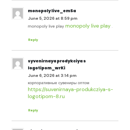
monopoly live_emSa
June 5, 2026 at 8:59 pm
monopoly live play
monopoly live play
.
Reply
syvenirnaya prodykciya s
logotipom_wrKi
June 6, 2026 at 3:14 pm
корпоративные сувениры оптом
https://suvenirnaya-produkcziya-s-
logotipom-8.ru
Reply