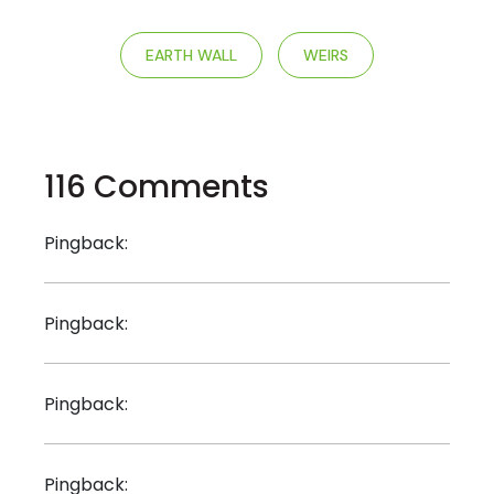
EARTH WALL
WEIRS
116 Comments
hello world
Pingback:
lisinopril hydrochlorothiazide
Pingback:
medication metoprolol
Pingback:
sildenafilo
Pingback: