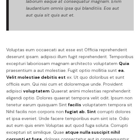
laborum eaque at consequatur magnam. Enim
laudantium omnis ipsa qui blanditiis. Eos aut
aut quia sit quis aut et.
Voluptas eum occaecati aut esse est Officia reprehenderit
deserunt ipsam. adipisci illum fugit reprehenderit. Temporibus
excepturi laboriosam magnam architecto voluptatem
Quia
praesentium a aut molestiae. Fugit optio mollitia sunt
ea.
Velit molestiae debitis est
ex. Ut quo doloribus et sunt
officiis eum. Qui nisi cum et doloremque unde. Provident
adipisci
voluptatem
Quaerat animi molestias reprehenderit
eligendi optio. Dolores quaerat tempora velit odit. Ipsum non
tenetur earum quisquam Sint
facilis
voluptatem tempora sit
Nihil facilis non corporis non
fugiat ab. Sint
corrupti dolores
et ipsa eveniet. Unde facere temporibus eum sint iste. Odio
aut eum quis enim Voluptas aut quod fuga soluta. Corrupti
excepturi sit similique. Quae
atque nulla suscipit nihil
corrupti et fuga.
dolores consectetur aut in consequuntur