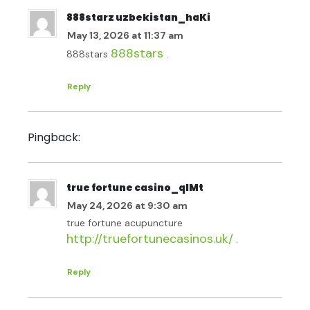
888starz uzbekistan_haKi
May 13, 2026 at 11:37 am
888stars
888stars
.
Reply
rogaine best price
Pingback:
true fortune casino_qlMt
May 24, 2026 at 9:30 am
true fortune acupuncture
http://truefortunecasinos.uk/
.
Reply