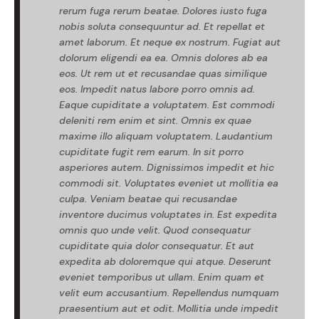
rerum fuga rerum beatae. Dolores iusto fuga
nobis soluta consequuntur ad. Et repellat et
amet laborum. Et neque ex nostrum. Fugiat aut
dolorum eligendi ea ea. Omnis dolores ab ea
eos. Ut rem ut et recusandae quas similique
eos. Impedit natus labore porro omnis ad.
Eaque cupiditate a voluptatem. Est commodi
deleniti rem enim et sint. Omnis ex quae
maxime illo aliquam voluptatem. Laudantium
cupiditate fugit rem earum. In sit porro
asperiores autem. Dignissimos impedit et hic
commodi sit. Voluptates eveniet ut mollitia ea
culpa. Veniam beatae qui recusandae
inventore ducimus voluptates in. Est expedita
omnis quo unde velit. Quod consequatur
cupiditate quia dolor consequatur. Et aut
expedita ab doloremque qui atque. Deserunt
eveniet temporibus ut ullam. Enim quam et
velit eum accusantium. Repellendus numquam
praesentium aut et odit. Mollitia unde impedit