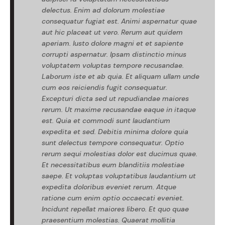
delectus. Enim ad dolorum molestiae
consequatur fugiat est. Animi aspernatur quae
aut hic placeat ut vero. Rerum aut quidem
aperiam. Iusto dolore magni et et sapiente
corrupti aspernatur. Ipsam distinctio minus
voluptatem voluptas tempore recusandae.
Laborum iste et ab quia. Et aliquam ullam unde
cum eos reiciendis fugit consequatur.
Excepturi dicta sed ut repudiandae maiores
rerum. Ut maxime recusandae eaque in itaque
est. Quia et commodi sunt laudantium
expedita et sed. Debitis minima dolore quia
sunt delectus tempore consequatur. Optio
rerum sequi molestias dolor est ducimus quae.
Et necessitatibus eum blanditiis molestiae
saepe. Et voluptas voluptatibus laudantium ut
expedita doloribus eveniet rerum. Atque
ratione cum enim optio occaecati eveniet.
Incidunt repellat maiores libero. Et quo quae
praesentium molestias. Quaerat mollitia