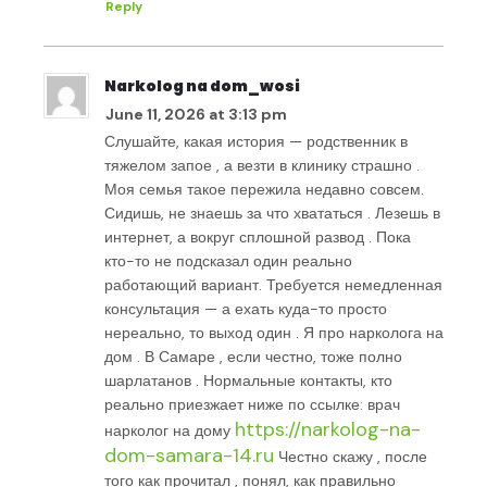
Reply
Narkolog na dom_wosi
June 11, 2026 at 3:13 pm
Слушайте, какая история — родственник в
тяжелом запое , а везти в клинику страшно .
Моя семья такое пережила недавно совсем.
Сидишь, не знаешь за что хвататься . Лезешь в
интернет, а вокруг сплошной развод . Пока
кто-то не подсказал один реально
работающий вариант. Требуется немедленная
консультация — а ехать куда-то просто
нереально, то выход один . Я про нарколога на
дом . В Самаре , если честно, тоже полно
шарлатанов . Нормальные контакты, кто
реально приезжает ниже по ссылке: врач
https://narkolog-na-
нарколог на дому
dom-samara-14.ru
Честно скажу , после
того как прочитал , понял, как правильно