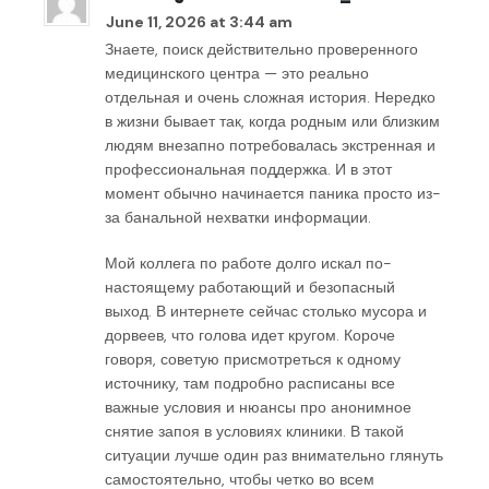
June 11, 2026 at 3:44 am
Знаете, поиск действительно проверенного
медицинского центра — это реально
отдельная и очень сложная история. Нередко
в жизни бывает так, когда родным или близким
людям внезапно потребовалась экстренная и
профессиональная поддержка. И в этот
момент обычно начинается паника просто из-
за банальной нехватки информации.
Мой коллега по работе долго искал по-
настоящему работающий и безопасный
выход. В интернете сейчас столько мусора и
дорвеев, что голова идет кругом. Короче
говоря, советую присмотреться к одному
источнику, там подробно расписаны все
важные условия и нюансы про анонимное
снятие запоя в условиях клиники. В такой
ситуации лучше один раз внимательно глянуть
самостоятельно, чтобы четко во всем