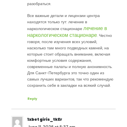
разобраться.
Все важные детали и лицензии центра
находятся только тут: лечение в
лечение в
наркологическом стационаре
наркологическом стационаре
. Честно
говоря, после изучения всех условий,
насколько там много подводных камней, на
которые стоит обращать внимание, включая
комфортные условия содержания,
современные палаты и полную анонимность.
Для Санкт-Петербурга это точно один из
самых лучших вариантов, так что рекомендую
сохранить себе в закладки на всякий случай.
Reply
1xbet giris_tkEr
June 11, 2026 at 5:37 am