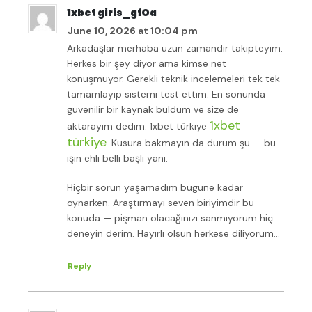
1xbet giris_gfOa
June 10, 2026 at 10:04 pm
Arkadaşlar merhaba uzun zamandır takipteyim.
Herkes bir şey diyor ama kimse net
konuşmuyor. Gerekli teknik incelemeleri tek tek
tamamlayıp sistemi test ettim. En sonunda
güvenilir bir kaynak buldum ve size de
1xbet
aktarayım dedim: 1xbet türkiye
türkiye
. Kusura bakmayın da durum şu — bu
işin ehli belli başlı yani.
Hiçbir sorun yaşamadım bugüne kadar
oynarken. Araştırmayı seven biriyimdir bu
konuda — pişman olacağınızı sanmıyorum hiç
deneyin derim. Hayırlı olsun herkese diliyorum…
Reply