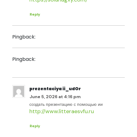
Reply
minoxidil during pregnancy
Pingback:
saxenda liraglutide price south
Pingback:
africa
prezentaciya ii_udOr
June 5, 2026 at 4:16 pm
создать презентацию с помощью ии
http://www.litteraesvfu.ru
Reply