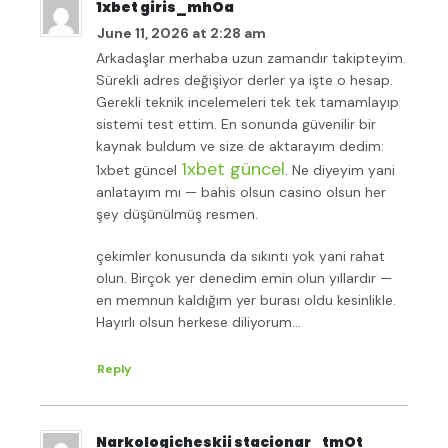
1xbet giris_mhOa
June 11, 2026 at 2:28 am
Arkadaşlar merhaba uzun zamandır takipteyim.
Sürekli adres değişiyor derler ya işte o hesap.
Gerekli teknik incelemeleri tek tek tamamlayıp
sistemi test ettim. En sonunda güvenilir bir
kaynak buldum ve size de aktarayım dedim:
1xbet güncel
1xbet güncel
. Ne diyeyim yani
anlatayım mı — bahis olsun casino olsun her
şey düşünülmüş resmen.
çekimler konusunda da sıkıntı yok yani rahat
olun. Birçok yer denedim emin olun yıllardır —
en memnun kaldığım yer burası oldu kesinlikle.
Hayırlı olsun herkese diliyorum…
Reply
Narkologicheskii stacionar_tmOt