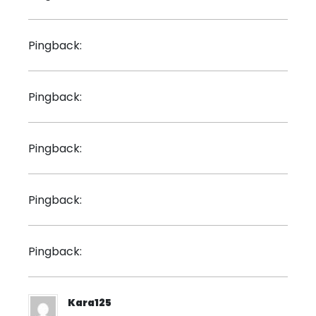
zyvox
Pingback:
vibramycin for mrsa
Pingback:
diflucan over the counter spain
Pingback:
sertralina
Pingback:
rifampicina
Pingback:
Kara125