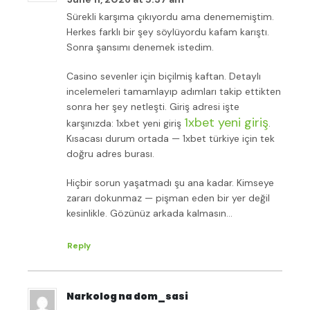
Sürekli karşıma çıkıyordu ama denememiştim.
Herkes farklı bir şey söylüyordu kafam karıştı.
Sonra şansımı denemek istedim.
Casino sevenler için biçilmiş kaftan. Detaylı
incelemeleri tamamlayıp adımları takip ettikten
sonra her şey netleşti. Giriş adresi işte
1xbet yeni giriş
karşınızda: 1xbet yeni giriş
.
Kısacası durum ortada — 1xbet türkiye için tek
doğru adres burası.
Hiçbir sorun yaşatmadı şu ana kadar. Kimseye
zararı dokunmaz — pişman eden bir yer değil
kesinlikle. Gözünüz arkada kalmasın…
Reply
Narkolog na dom_sasi