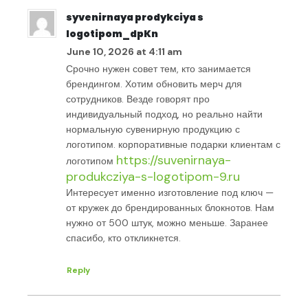
syvenirnaya prodykciya s
logotipom_dpKn
June 10, 2026 at 4:11 am
Срочно нужен совет тем, кто занимается
брендингом. Хотим обновить мерч для
сотрудников. Везде говорят про
индивидуальный подход, но реально найти
нормальную сувенирную продукцию с
логотипом. корпоративные подарки клиентам с
https://suvenirnaya-
логотипом
produkcziya-s-logotipom-9.ru
Интересует именно изготовление под ключ —
от кружек до брендированных блокнотов. Нам
нужно от 500 штук, можно меньше. Заранее
спасибо, кто откликнется.
Reply