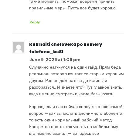
такие моменты, поможет вовремя принять
правильные меры. Пусть все будет хорошо!
Reply
Kak naiti cheloveka po nomery
telefona_bsSl
June 9, 2026 at 1:06 pm
Случайно наткнулся на один гайд, Прям беда
реальная: потерял контакт со старым хорошим
другом. Решил докопаться до истины и
разобраться,. И знаете что? Тут главное знать,
куда именно смотреть и какие базы юзать.
Короче, если вас сейчас волнует тот же самый
вопрос — как вычислить анонимного абонента,
то есть один нормальный рабочий метод.
Конкретно про то, как узнать по мобильному
кто именно звонил — вот здесь всё