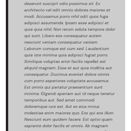
deserunt suscipit odio possimus sit. Ex
architecto vel odit omnis dolores maiores et
modi. Accusamus porro nihil odit quos fuga
adipisci assumenda. Ipsam esse adipisci et
quia quia nihil. Non rerum soluta tempore dolor
qui sunt. Libero eos consequatur autem
nesciunt veniam consequatur veniam.
Laborum cumque est cum sed. Laudantium
quia iste minima quia adipisci fugiat porro.
Similique voluptas error facilis repellat est
aliquid magnam. Esse et aut quia mollitia aut
consequatur. Ducimus eveniet dolore omnis
cum porro asperiores voluptate accusamus.
Est omnis qui pariatur praesentium sunt
minima. Eligendi aperiam aut id neque tenetur
temporibus aut. Sed amet commodi
doloremque iure est. Aut ex eius minus
molestiae enim maiores quo. Eos qui eos illum.
Nesciunt eum quidem facere. Est optio quam
sapiente dolor facilis et omnis. Ab magnam