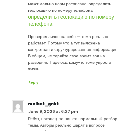
максимально норм расписано: определить
геолокацию по номеру телефона
определить геолокацию по номеру
телефона
.
Проверил лично на себе — тема реально
работает. Потому что а тут выложена
конкретная и структурированная информация.
В общем, не теряйте свое время зря на
разводняк. Надеюсь, кому-то тоже упростит
жизнь.
Reply
melbet_gnkt
June 9, 2026 at 6:27 pm
Ребят, наконец-то нашел нормальный разбор
темы. Авторы реально шарят в вопросе,