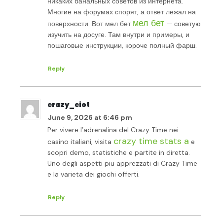
никаких банальных советов из интернета.
Многие на форумах спорят, а ответ лежал на
мел бет
поверхности. Вот мел бет
— советую
изучить на досуге. Там внутри и примеры, и
пошаговые инструкции, короче полный фарш.
Reply
crazy_ciot
June 9, 2026 at 6:46 pm
Per vivere l’adrenalina del Crazy Time nei
crazy time stats a
casino italiani, visita
e
scopri demo, statistiche e partite in diretta.
Uno degli aspetti piu apprezzati di Crazy Time
e la varieta dei giochi offerti.
Reply