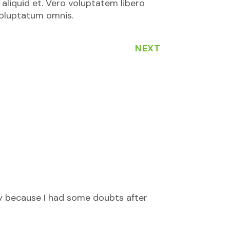
aliquid et. Vero voluptatem libero
voluptatum omnis.
NEXT
inly because I had some doubts after