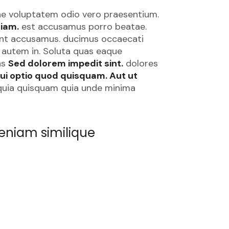
ndae voluptatem odio vero praesentium.
niam.
est accusamus porro beatae.
dunt accusamus. ducimus occaecati
 autem in. Soluta quas eaque
as
Sed dolorem impedit sint.
dolores
ui optio quod quisquam. Aut ut
 quia quisquam quia unde minima
eniam similique