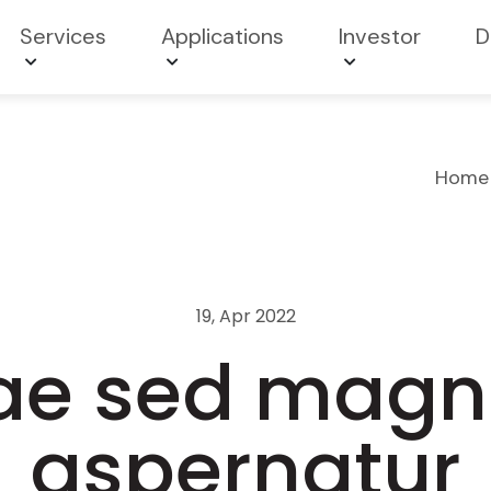
Services
Applications
Investor
D
Home
19, Apr 2022
tae sed mag
aspernatur