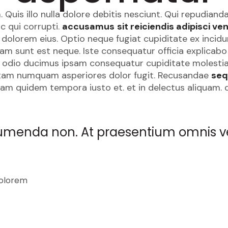
 Quis illo nulla dolore debitis nesciunt. Qui repudia
c qui corrupti.
accusamus
sit reiciendis adipisci ve
e dolorem eius. Optio neque fugiat cupiditate ex inci
am sunt est neque. Iste consequatur officia explicabo
 odio ducimus ipsam consequatur cupiditate molesti
Totam numquam asperiores dolor fugit. Recusandae
seq
uam quidem tempora iusto et. et in delectus aliquam.
sumenda non. At praesentium omnis v
dolorem