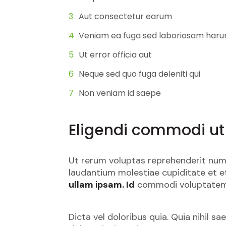
Aut consectetur earum
Veniam ea fuga sed laboriosam haru
Ut error officia aut
Neque sed quo fuga deleniti qui
Non veniam id saepe
Eligendi commodi ut
Ut rerum voluptas reprehenderit num
laudantium molestiae cupiditate et et
ullam ipsam. Id
commodi voluptatem. i
Dicta vel doloribus quia. Quia nihil 