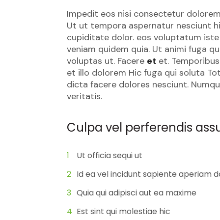
Impedit eos nisi consectetur dolorem.
Ut ut tempora aspernatur nesciunt hi
cupiditate dolor. eos voluptatum ist
veniam quidem quia. Ut animi fuga qu
voluptas ut. Facere
et
et. Temporibus
et illo dolorem Hic fuga qui soluta 
dicta facere dolores nesciunt. Numq
veritatis.
Culpa vel perferendis as
Ut officia sequi ut
Id ea vel incidunt sapiente aperiam 
Quia qui adipisci aut ea maxime
Est sint qui molestiae hic