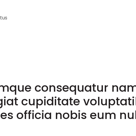
ctus
emque consequatur nam
iat cupiditate voluptat
es officia nobis eum nul